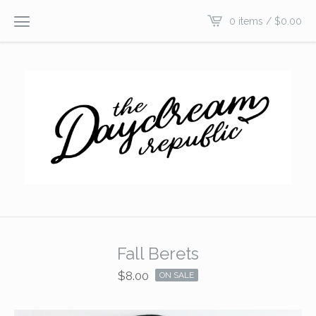
0 items /
$
0.00
Fall Berets
$
8.00
ON SALE